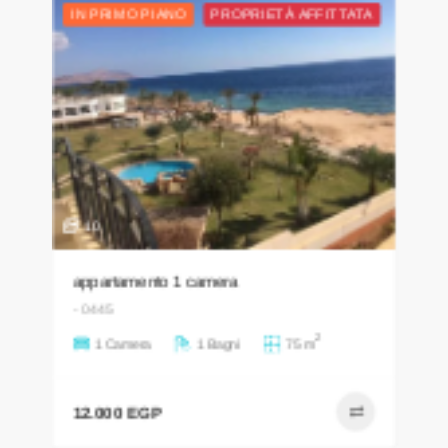
IN PRIMO PIANO
PROPRIETÀ AFFITTATA
10
appartamento 1 camera
- 0445
2
1 Camera
1 Bagni
75 m
12.000 EGP