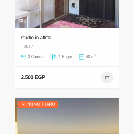
5
studio in affitto
- 0517
2
0 Camera
1 Bagni
40 m
2.500 EGP
IN PRIMO PIANO