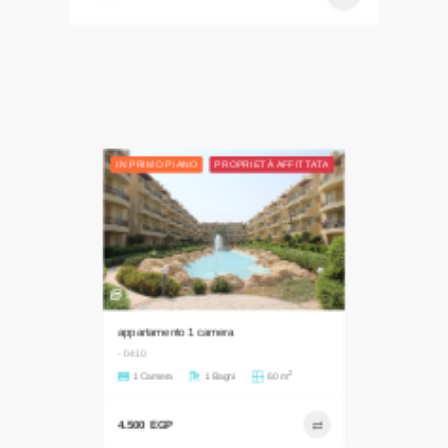
4.500 EGP
IN PRIMO PIANO
PROPRIETÀ AFFITTATA
5
appartamento 1 camera
- 0410
2
1 Camera
1 Bagni
60 m