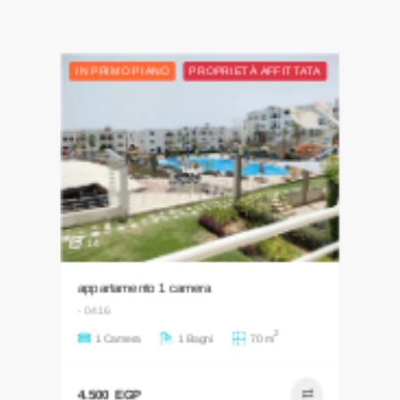
IN PRIMO PIANO
PROPRIETÀ AFFITTATA
14
appartamento 1 camera
- 0416
2
1 Camera
1 Bagni
70 m