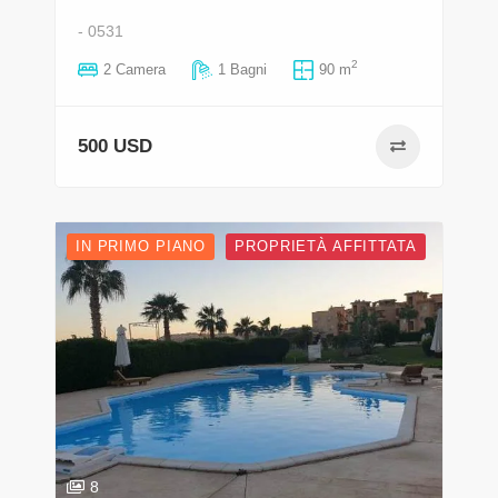
- 0531
2
2 Camera
1 Bagni
90 m
500 USD
IN PRIMO PIANO
PROPRIETÀ AFFITTATA
8