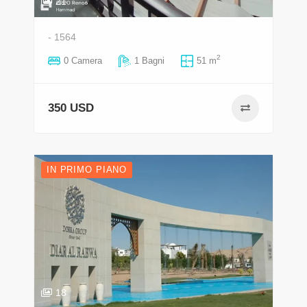
21
- 1564
2
0 Camera
1 Bagni
51 m
350 USD
IN PRIMO PIANO
18