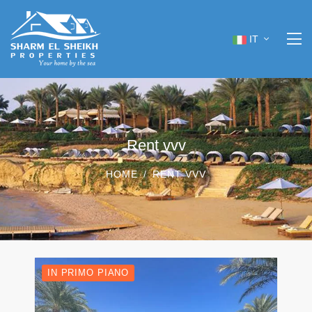
IT
Rent vvv
HOME
RENT VVV
IN PRIMO PIANO