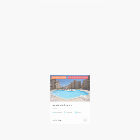
4.500 EGP
IN PRIMO PIANO
PROPRIETÀ AFFITTATA
7
appartamento 1 camera
- 0409
2
1 Camera
1 Bagni
60 m