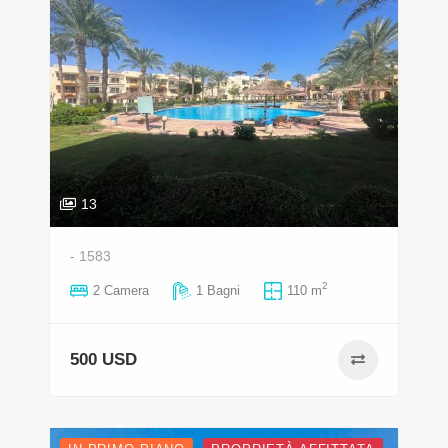
13
- 1583
2
2 Camera
1 Bagni
110 m
500 USD