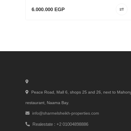
6.000.000 EGP
Peace Road, Mall 6, shops 25 and 26, next to Mahon
restaurant, Naama Bay.
info@sharmelsheikh-properties.com
Realestate :
+2 01004898886