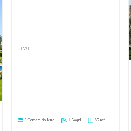
- 1631
2
2 Сamere da letto
1 Bagni
85 m