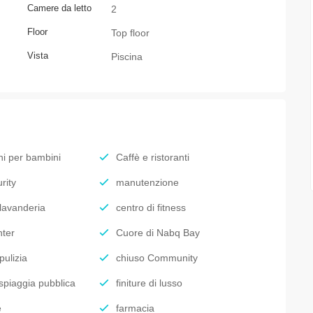
Сamere da letto
2
Floor
Top floor
Vista
Piscina
hi per bambini
Caffè e ristoranti
rity
manutenzione
 lavanderia
centro di fitness
ter
Cuore di Nabq Bay
pulizia
chiuso Community
 spiaggia pubblica
finiture di lusso
e
farmacia