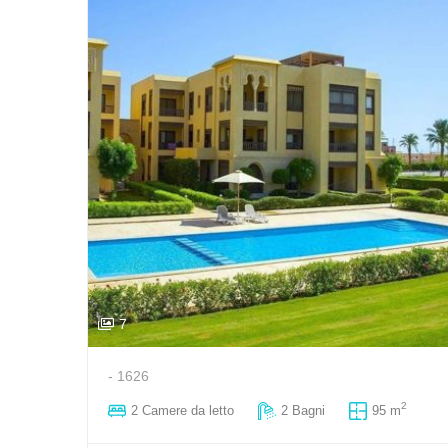
7
- 1626
2
2 Сamere da letto
2 Bagni
95 m