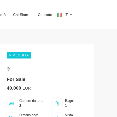
ietà
Chi Siamo
Сontatto
IT
RIVENDITA
For Sale
40.000
EUR
Сamere da letto
Bagni
2
1
Dimensione:
Vista