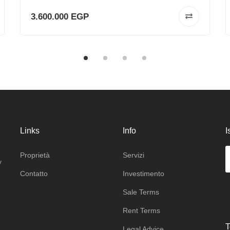
3.600.000 EGP
Links
Info
I
Proprietà
Servizi
y
Сontatto
Investimento
Sale Terms
Rent Terms
T
Legal Advice