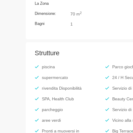
La Zona
2
Dimensione:
70 m
Bagni
1
Strutture
piscina
Parco gioc
supermercato
24 / H Secu
rivendita Disponibilità
Servizio di
SPA, Health Club
Beauty Cen
parcheggio
Servizio di 
aree verdi
Vicino alla
Pronti a muoversi in
Big Terrac