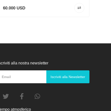
60.000 USD
50.0
scriviti alla nostra newsletter
Iscriviti alla Newsletter
empo atmosferico