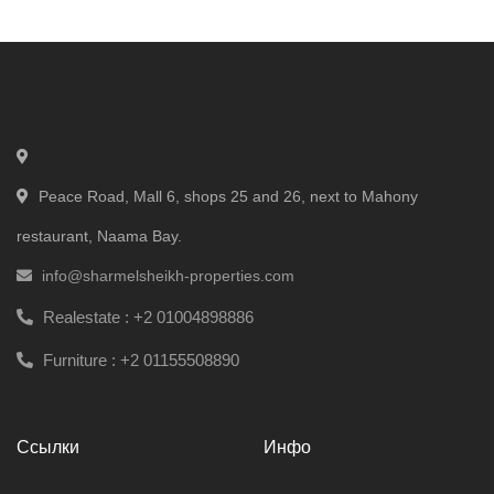
Peace Road, Mall 6, shops 25 and 26, next to Mahony
restaurant, Naama Bay.
info@sharmelsheikh-properties.com
Realestate :
+2 01004898886
Furniture :
+2 01155508890
Ссылки
Инфо