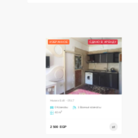
ИЗБРАННОЕ
СДАНО В АРЕНДУ
5
Наама Бэй - 0517
0 Комнаты
1 Ванные комнаты
2
40 m