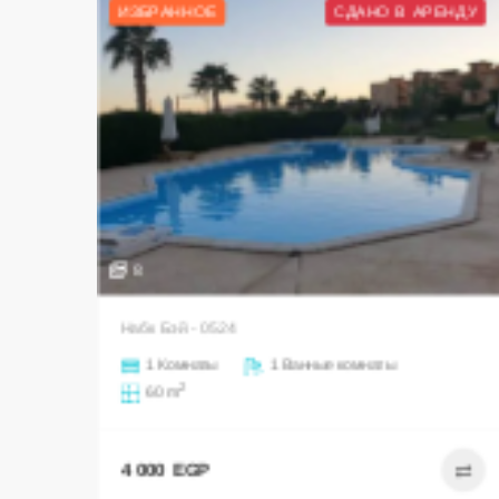
ИЗБРАННОЕ
СДАНО В АРЕНДУ
8
Набк Бэй - 0524
1 Комнаты
1 Ванные комнаты
2
60 m
4 000 EGP