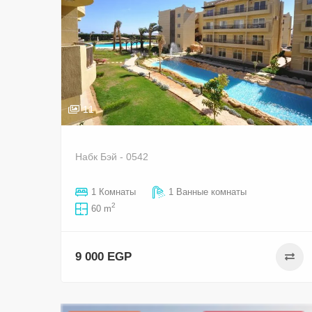
11
Набк Бэй - 0542
1 Комнаты
1 Ванные комнаты
2
60 m
9 000 EGP