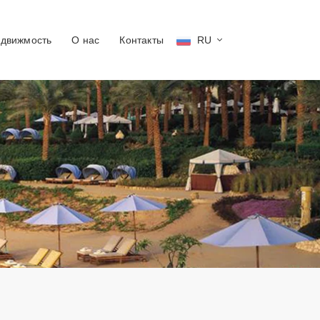
едвижмость
О нас
Контакты
RU