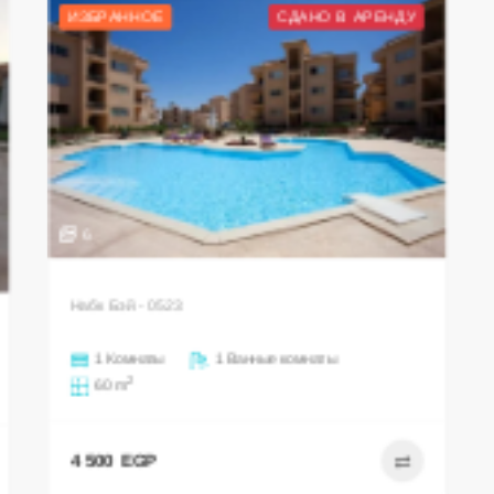
ИЗБРАННОЕ
СДАНО В АРЕНДУ
6
Набк Бэй - 0523
1 Комнаты
1 Ванные комнаты
2
60 m
4 500 EGP