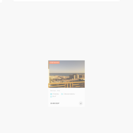
ИЗБРАННОЕ
8
Монтаза - 0511
2 Комнаты
1 Ванные комнаты
2
90 m