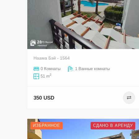
21
Наама Бэй - 1564
0 Комнаты
1 Ванные комнаты
2
51 m
350 USD
ИЗБРАННОЕ
СДАНО В АРЕНДУ