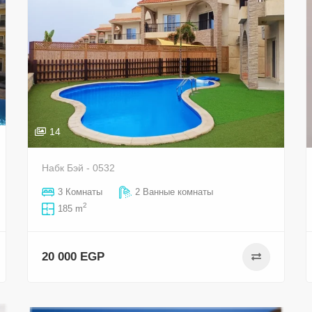
14
Набк Бэй - 0532
3 Комнаты
2 Ванные комнаты
2
185 m
20 000 EGP