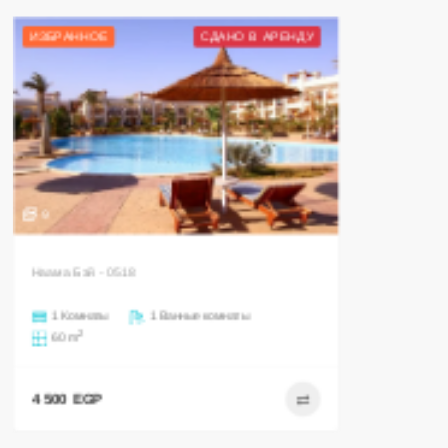
ИЗБРАННОЕ
СДАНО В АРЕНДУ
9
Наама Бэй - 0518
1 Комнаты
1 Ванные комнаты
2
60 m
4 500 EGP