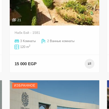
21
Набк Бэй - 1581
3 Комнаты
2 Ванные комнаты
2
120 m
15 000 EGP
ИЗБРАННОЕ