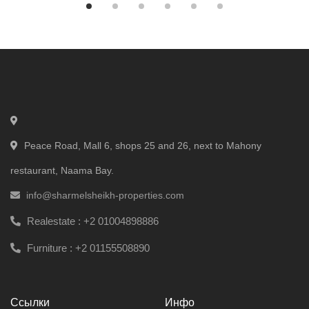
Peace Road, Mall 6, shops 25 and 26, next to Mahony
restaurant, Naama Bay.
info@sharmelsheikh-properties.com
Realestate :
+2 01004898886
Furniture :
+2 01155508890
Ссылки
Инфо