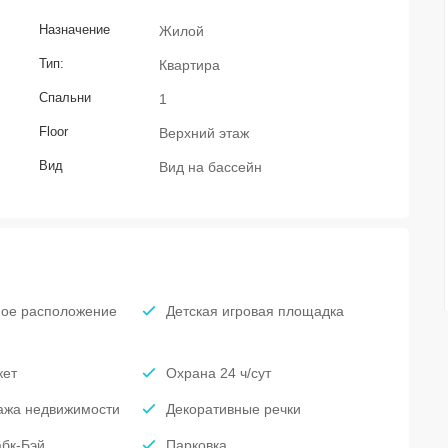
Назначение
Жилой
Тип:
Квартира
Спальни
1
Floor
Верхний этаж
Вид
Вид на бассейн
ое расположение
Детская игровая площадка
кет
Охрана 24 ч/сут
ажа недвижимости
Декоративные речки
бк-Бэй
Парковка